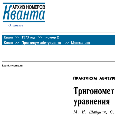
О проекте
Квант >>
1973 год
>>
номер 2
Квант >>
Практикум абитуриента
>>
Математика