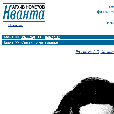
Нау
физико-м
Новы
О проекте
Квант >>
1972 год
>>
номер 12
Квант >>
Статьи по математике
Розенфельд Б.,
Халама