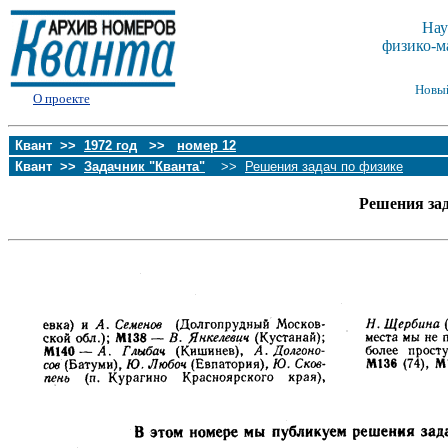
Нау
физико-м
Новы
О проекте
Квант >>
1972 год
>>
номер 12
Квант >>
Задачник "Кванта"
>>
Решения задач по физике
Решения за