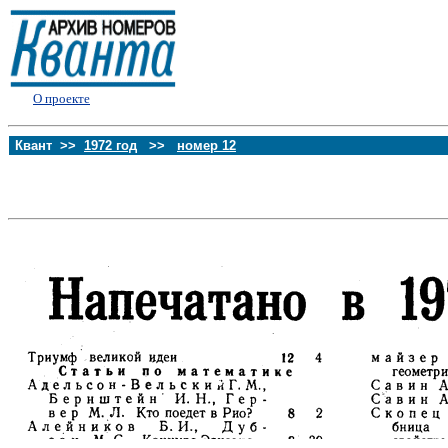
О проекте
Квант >>
1972 год
>>
номер 12