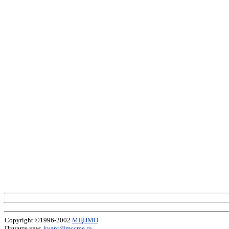
Copyright ©1996-2002
МЦНМО
Пишите нам:
kvant@mccme.ru