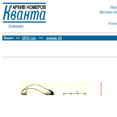
Нау
физико-м
Новы
О проекте
Квант >>
1972 год
>>
номер 10