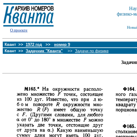
Нау
физико-м
Новы
О проекте
Квант >>
1972 год
>>
номер 9
Квант >>
Задачник "Кванта"
>>
Задачи по физике
Задачн