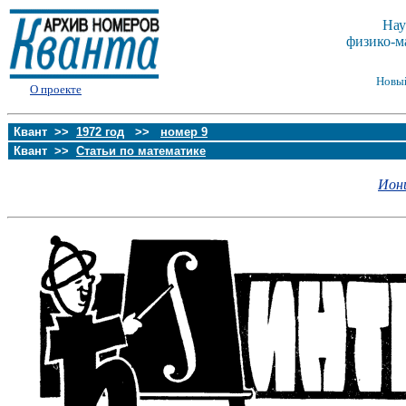
Нау
физико-м
Новы
О проекте
Квант >>
1972 год
>>
номер 9
Квант >>
Статьи по математике
Ион