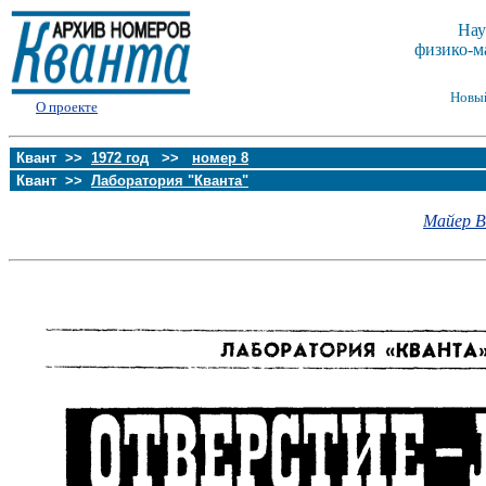
Нау
физико-м
Новы
О проекте
Квант >>
1972 год
>>
номер 8
Квант >>
Лаборатория "Кванта"
Майер В