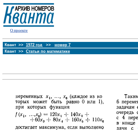
О проекте
Квант >>
1972 год
>>
номер 7
Квант >>
Статьи по математике