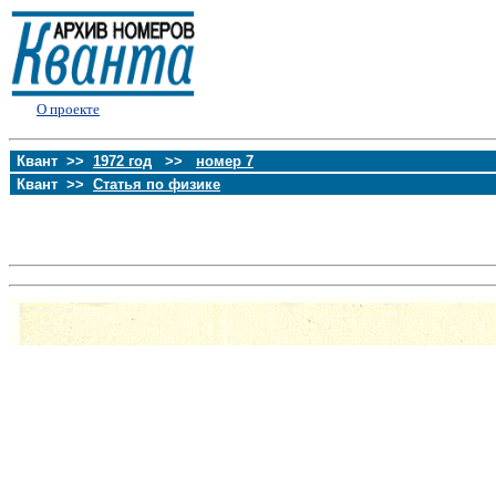
О проекте
Квант >>
1972 год
>>
номер 7
Квант >>
Статья по физике