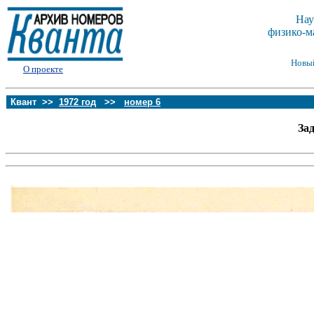
Нау
физико-м
Новы
О проекте
Квант >>
1972 год
>>
номер 6
За