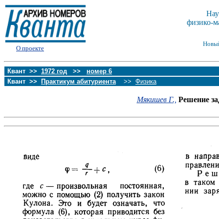
Нау
физико-м
Новы
О проекте
Квант >>
1972 год
>>
номер 6
Квант >>
Практикум абитуриента
>>
Физика
Мякишев Г.,
Решение за