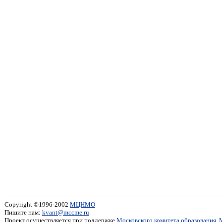
Copyright ©1996-2002
МЦНМО
Пишите нам:
kvant@mccme.ru
Проект осуществляется при поддержке
Московского комитета образования
,