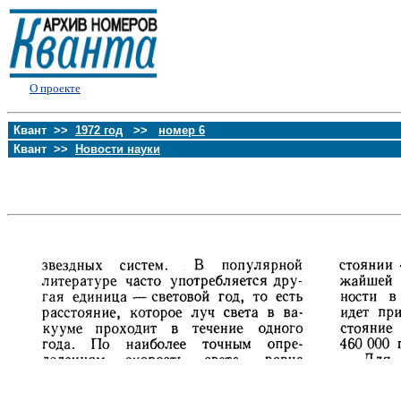
О проекте
Квант >>
1972 год
>>
номер 6
Квант >>
Новости науки