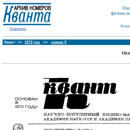
Нау
физико-м
Новы
О проекте
Квант >>
1972 год
>>
номер 5
Огл