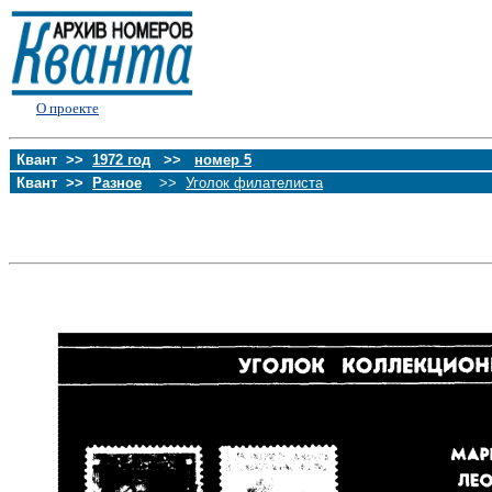
О проекте
Квант >>
1972 год
>>
номер 5
Квант >>
Разное
>>
Уголок филателиста