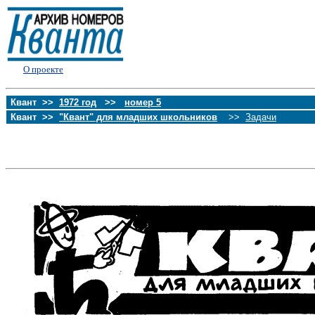
О проекте
Квант >>
1972 год
>>
номер 5
Квант >>
"Квант" для младших школьников
>>
Задачи