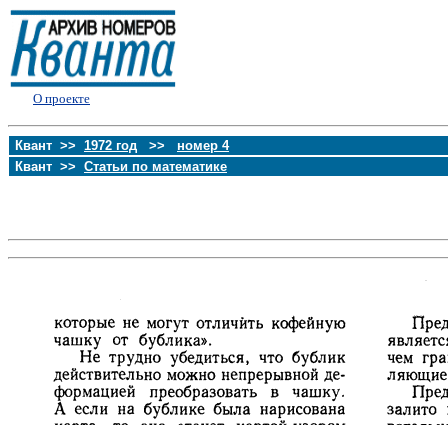
О проекте
Квант >>
1972 год
>>
номер 4
Квант >>
Статьи по математике