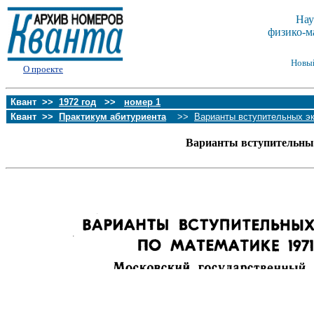
Нау
физико-м
Новы
О проекте
Квант >>
1972 год
>>
номер 1
Квант >>
Практикум абитуриента
>>
Варианты вступительных э
Варианты вступительных