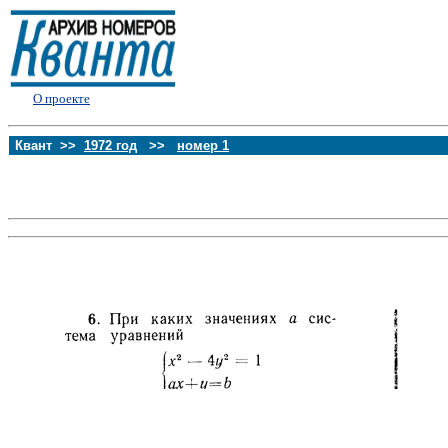
О проекте
Квант >>
1972 год
>>
номер 1