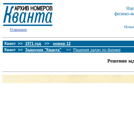
Нау
физико-м
Новы
О проекте
Квант >>
1971 год
>>
номер 12
Квант >>
Задачник "Кванта"
>>
Решения задач по физике
Решения за