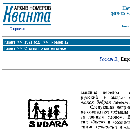
Нау
физико-м
Новы
О проекте
Квант >>
1971 год
>>
номер 12
Квант >>
Статьи по математике
Раскин В.,
Еще