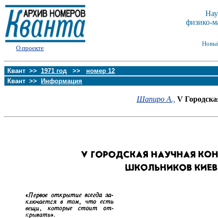
Нау
физико-м
Новы
О проекте
Квант >>
1971 год
>>
номер 12
Квант >>
Информация
Шапиро А.,
V Городска