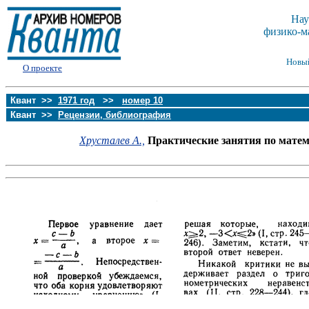
Нау
физико-м
Новы
О проекте
Квант >>
1971 год
>>
номер 10
Квант >>
Рецензии, библиография
Хрусталев А.,
Практические занятия по матем