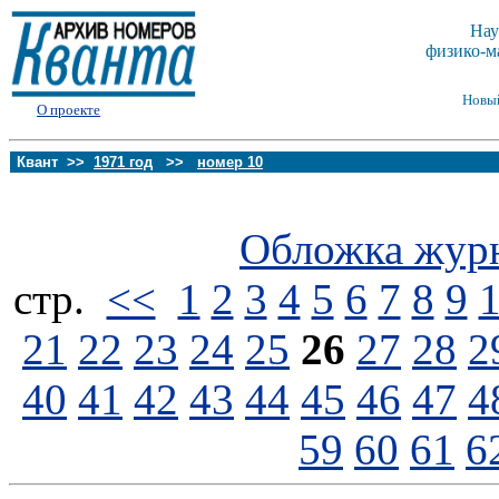
Нау
физико-м
Новы
О проекте
Квант >>
1971 год
>>
номер 10
Обложка жур
стp.
<<
1
2
3
4
5
6
7
8
9
21
22
23
24
25
26
27
28
2
40
41
42
43
44
45
46
47
4
59
60
61
6