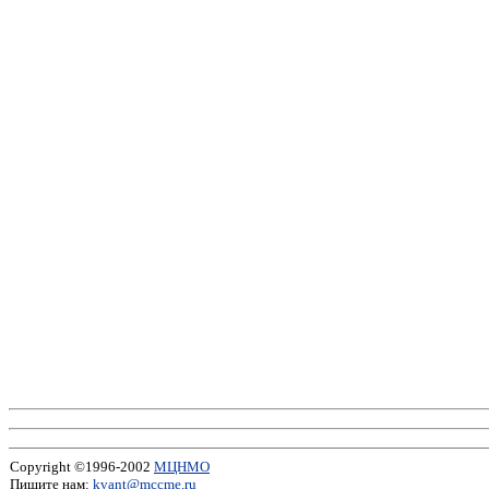
Copyright ©1996-2002
МЦНМО
Пишите нам:
kvant@mccme.ru