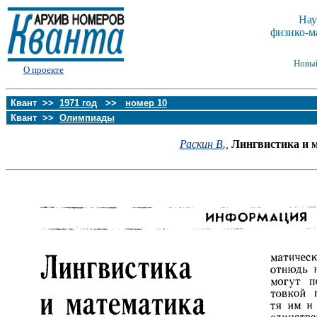
Нау
физико-м
Новы
О проекте
Квант >>
1971 год
>>
номер 10
Квант >>
Олимпиады
Раскин В.,
Лингвистика и 