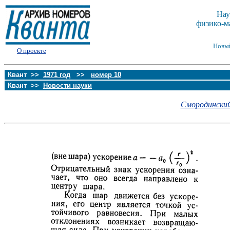
Нау
физико-м
Новы
О проекте
Квант >>
1971 год
>>
номер 10
Квант >>
Новости науки
Смородинский