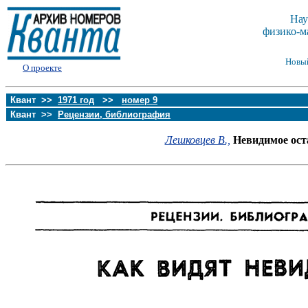
Нау
физико-м
Новы
О проекте
Квант >>
1971 год
>>
номер 9
Квант >>
Рецензии, библиография
Лешковцев В.,
Невидимое оста