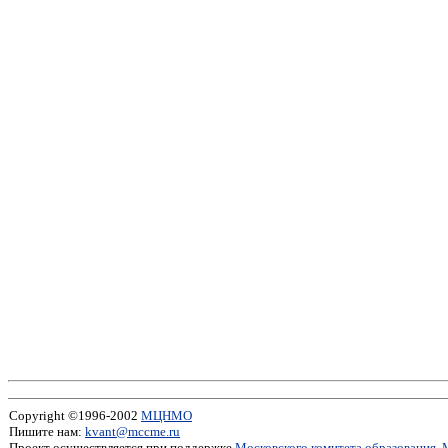
Copyright ©1996-2002
МЦНМО
Пишите нам:
kvant@mccme.ru
Проект осуществляется при поддержке
Московского комитета образования
,