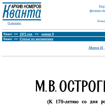
Нау
физико-м
Новы
О проекте
Квант >>
1971 год
>>
номер 9
Квант >>
Статьи по математике
Марон И.,