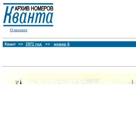
О проекте
Квант >>
1971 год
>>
номер 6