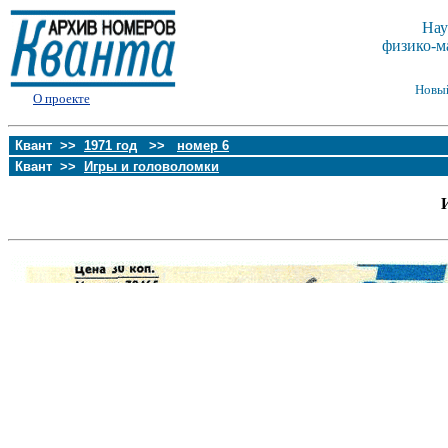
Нау
физико-м
Новы
О проекте
Квант >>
1971 год
>>
номер 6
Квант >>
Игры и головоломки