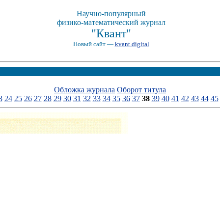
Научно-популярный
физико-математический журнал
"Квант"
Новый сайт —
kvant.digital
Обложка журнала
Оборот титула
3
24
25
26
27
28
29
30
31
32
33
34
35
36
37
38
39
40
41
42
43
44
45