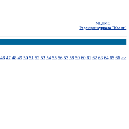
МЦНМО
Редакция журнала "Квант"
46
47
48
49
50
51
52
53
54
55
56
57
58
59
60
61
62
63
64
65
66
>>