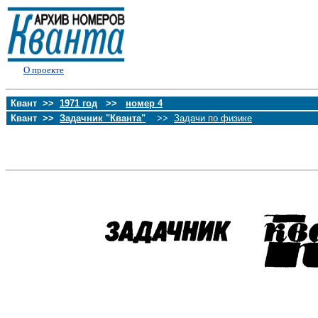
О проекте
Квант >>
1971 год
>>
номер 4
Квант >>
Задачник "Кванта"
>>
Задачи по физике