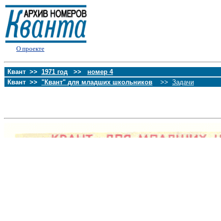
О проекте
Квант >>
1971 год
>>
номер 4
Квант >>
"Квант" для младших школьников
>>
Задачи