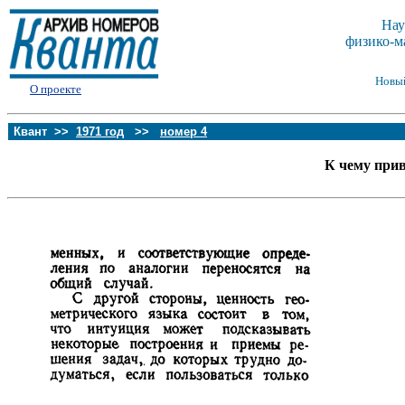
Нау
физико-м
Новы
О проекте
Квант >>
1971 год
>>
номер 4
К чему при