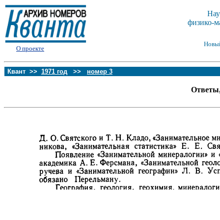
Нау
физико-м
Новы
О проекте
Квант >>
1971 год
>>
номер 3
Ответы,