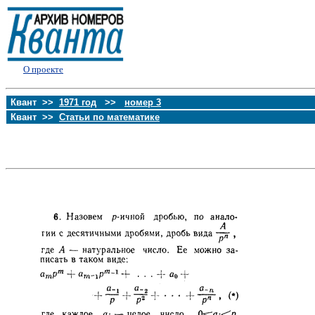
О проекте
Квант >>
1971 год
>>
номер 3
Квант >>
Статьи по математике