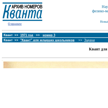
Нау
физико-м
Новы
О проекте
Квант >>
1971 год
>>
номер 3
Квант >>
"Квант" для младших школьников
>>
Задачи
Квант для