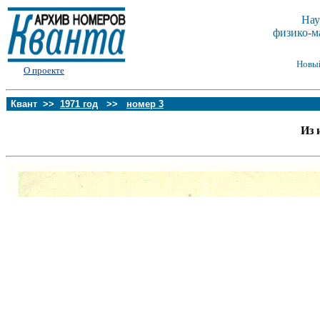
Нау
физико-м
Новы
О проекте
Квант >>
1971 год
>>
номер 3
Из 