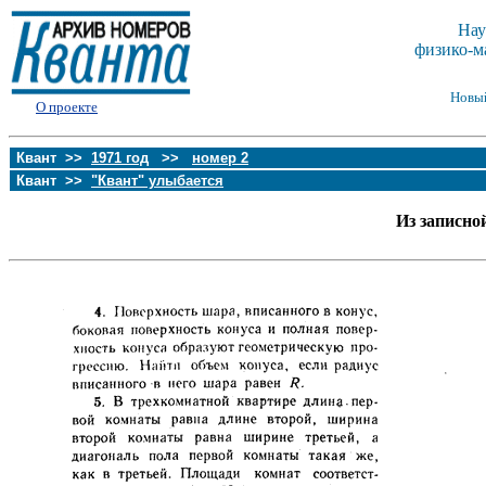
Нау
физико-м
Новы
О проекте
Квант >>
1971 год
>>
номер 2
Квант >>
"Квант" улыбается
Из записно