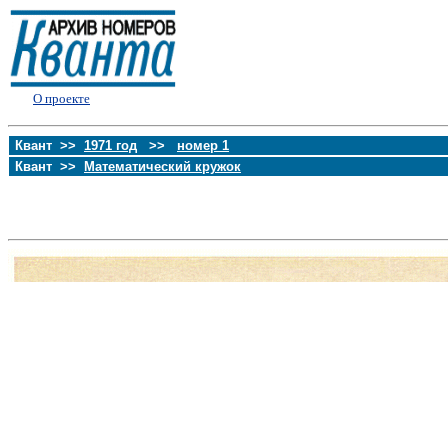
О проекте
Квант >>
1971 год
>>
номер 1
Квант >>
Математический кружок