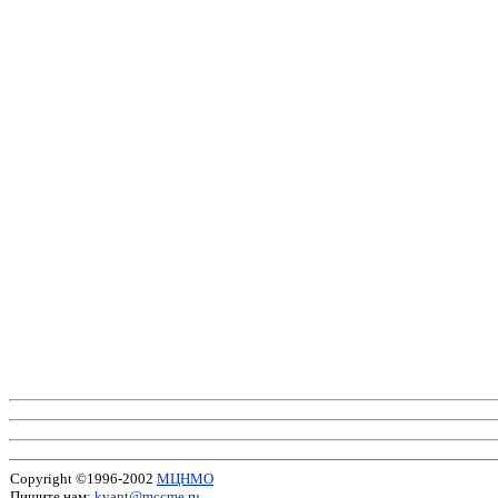
Copyright ©1996-2002
МЦНМО
Пишите нам:
kvant@mccme.ru