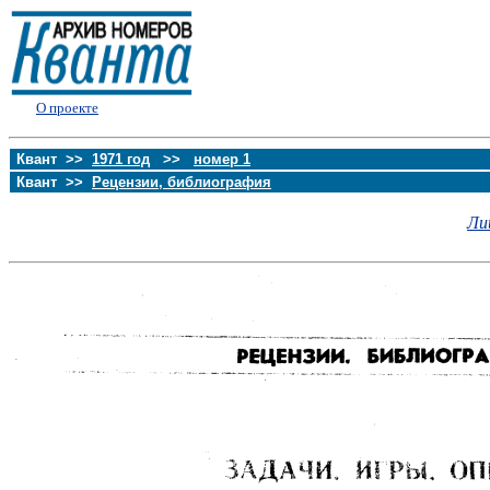
О проекте
Квант >>
1971 год
>>
номер 1
Квант >>
Рецензии, библиография
Ли