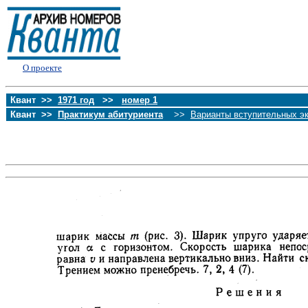
О проекте
Квант >>
1971 год
>>
номер 1
Квант >>
Практикум абитуриента
>>
Варианты вступительных э