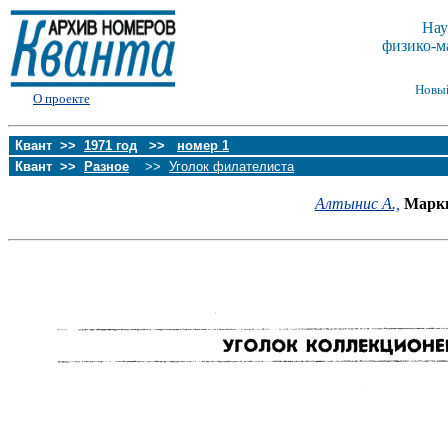
Нау
физико-м
Новы
О проекте
Квант >>
1971 год
>>
номер 1
Квант >>
Разное
>>
Уголок филателиста
Алтынис А.,
Марки