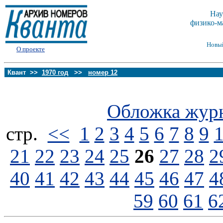
Нау
физико-м
Новы
О проекте
Квант >>
1970 год
>>
номер 12
Обложка жур
стp.
<<
1
2
3
4
5
6
7
8
9
21
22
23
24
25
26
27
28
2
40
41
42
43
44
45
46
47
4
59
60
61
6