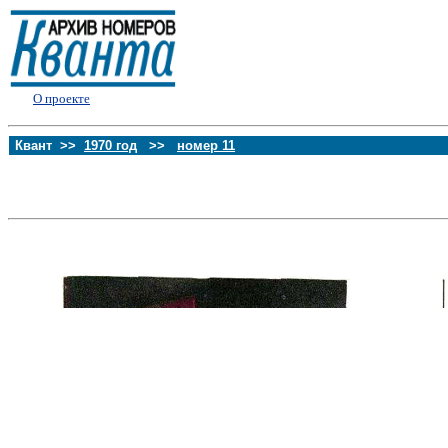
О проекте
Квант >>
1970 год
>>
номер 11