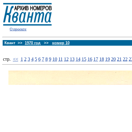
О проекте
Квант >>
1970 год
>>
номер 10
стp.
<<
1
2
3
4
5
6
7
8
9
10
11
12
13
14
15
16
17
18
19
20
21
22
2