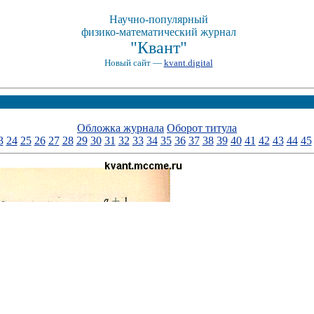
Научно-популярный
физико-математический журнал
"Квант"
Новый сайт —
kvant.digital
Обложка журнала
Оборот титула
3
24
25
26
27
28
29
30
31
32
33
34
35
36
37
38
39
40
41
42
43
44
45