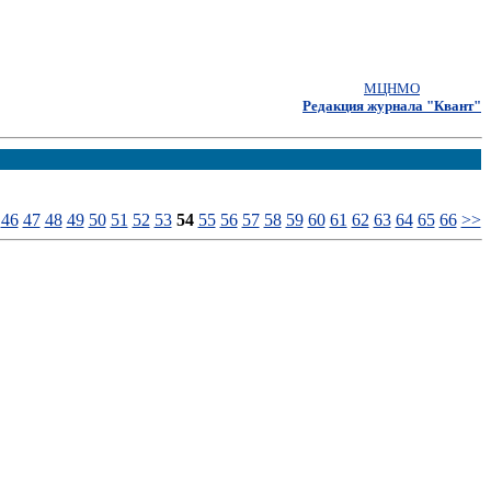
МЦНМО
Редакция журнала "Квант"
46
47
48
49
50
51
52
53
54
55
56
57
58
59
60
61
62
63
64
65
66
>>