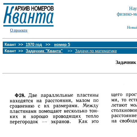
Нау
физико-м
Новы
О проекте
Квант >>
1970 год
>>
номер 5
Квант >>
Задачник "Кванта"
>>
Задачи по математике
Задачник