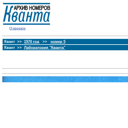
О проекте
Квант >>
1970 год
>>
номер 5
Квант >>
Лаборатория "Кванта"