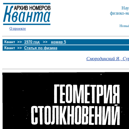
Нау
физико-м
Новы
О проекте
Квант >>
1970 год
>>
номер 5
Квант >>
Статья по физике
Смородинский Я.,
Сур