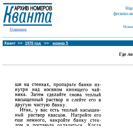
Нау
физико-м
Новы
О проекте
Квант >>
1970 год
>>
номер 5
Где л